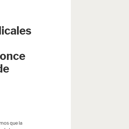
icales
 once
de
amos que la