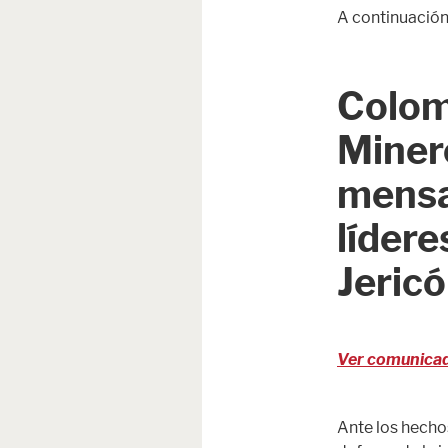
A continuación,
Colom
Miner
mensaj
lídere
Jericó
Ver comunica
Ante los hecho