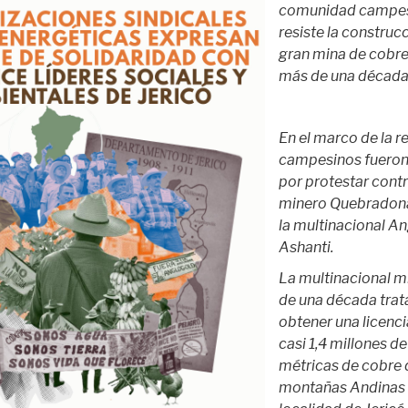
comunidad campesi
resiste la construc
gran mina de cobr
más de una década
En el marco de la r
campesinos fueron 
por protestar contr
minero Quebradona
la multinacional A
Ashanti.
La multinacional m
de una década tra
obtener una licenci
casi 1,4 millones d
métricas de cobre 
montañas Andinas 