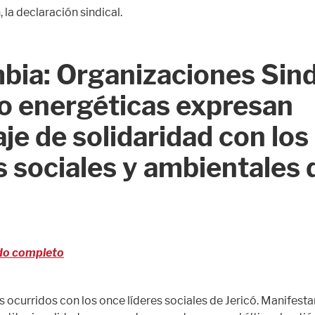
 la declaración sindical.
bia: Organizaciones Sind
o energéticas expresan
e de solidaridad con los
s sociales y ambientales 
do completo
s ocurridos con los once líderes sociales de Jericó. Manifest