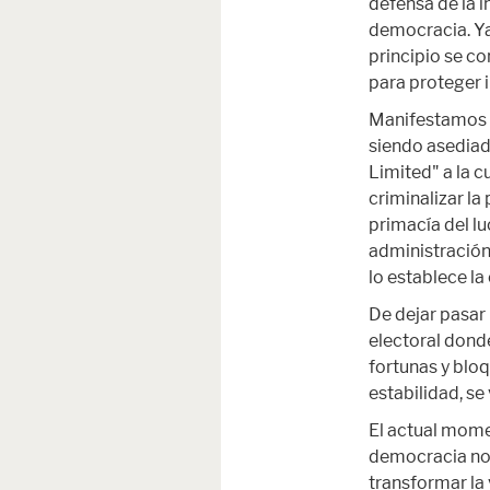
defensa de la i
democracia. Ya 
principio se co
para proteger 
Manifestamos s
siendo asediad
Limited" a la c
criminalizar la
primacía del lu
administración
lo establece la
De dejar pasar
electoral dond
fortunas y bloq
estabilidad, se
El actual momen
democracia no 
transformar la