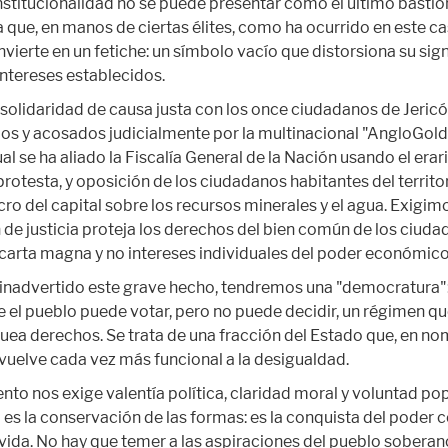
nstitucionalidad no se puede presentar como el último bastión
que, en manos de ciertas élites, como ha ocurrido en este ca
nvierte en un fetiche: un símbolo vacío que distorsiona su sig
intereses establecidos.
olidaridad de causa justa con los once ciudadanos de Jericó
os y acosados judicialmente por la multinacional "AngloGold
ual se ha aliado la Fiscalía General de la Nación usando el erar
 protesta, y oposición de los ciudadanos habitantes del territori
cro del capital sobre los recursos minerales y el agua. Exigim
 de justicia proteja los derechos del bien común de los ciud
 carta magna y no intereses individuales del poder económico 
 inadvertido este grave hecho, tendremos una "democratura"
e el pueblo puede votar, pero no puede decidir, un régimen q
uea derechos. Se trata de una fracción del Estado que, en no
 vuelve cada vez más funcional a la desigualdad.
to nos exige valentía política, claridad moral y voluntad pop
es la conservación de las formas: es la conquista del poder c
 vida. No hay que temer a las aspiraciones del pueblo sobera