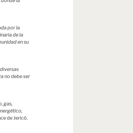
, donde la
ada por la
naria de la
omunidad en su
 diversas
za no debe ser
, gas,
energético,
ce de Jericó.