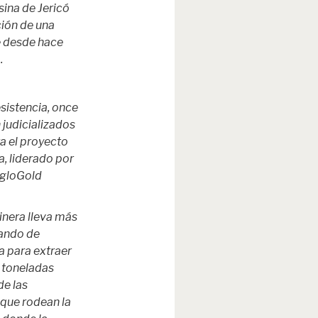
na de Jericó
ción de una
e desde hace
.
esistencia, once
judicializados
a el proyecto
, liderado por
ngloGold
inera lleva más
tando de
a para extraer
e toneladas
de las
que rodean la