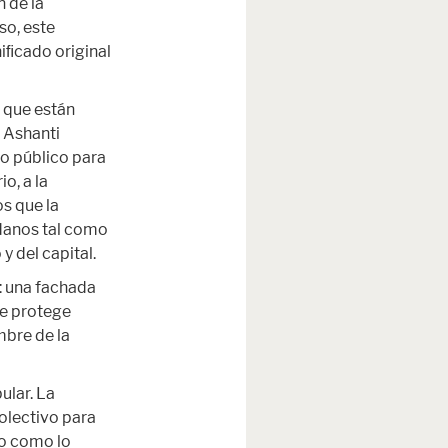
 de la
so, este
niﬁcado original
 que están
 Ashanti
io público para
o, a la
os que la
adanos tal como
y del capital.
: una fachada
ue protege
mbre de la
ular. La
olectivo para
no como lo