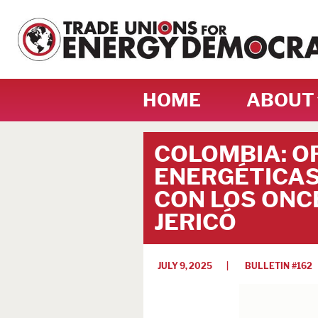
HOME
ABOUT
COLOMBIA: O
ENERGÉTICAS
CON LOS ONC
JERICÓ
JULY 9, 2025
| BULLETIN #
162