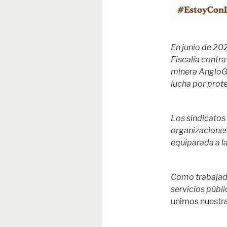
En junio de 202
Fiscalía contr
minera AngloGol
lucha por proteg
Los sindicatos
organizaciones
equiparada a la
Como trabajador
servicios públi
unimos nuestra